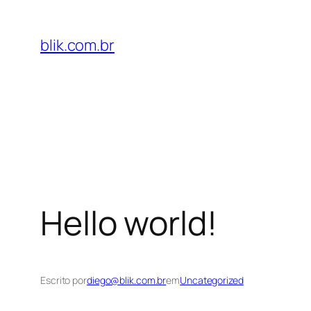
Pular
para
blik.com.br
o
conteúdo
Hello world!
Escrito por
diego@blik.com.br
em
Uncategorized